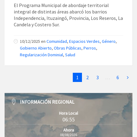
El Programa Municipal de abordaje territorial
integral de distintas áreas abarcó los barrios
Independencia, Ituzaingó, Provincia, Los Reseros, La
Candela y Costero Sur.
10/12/2025
en
Comunidad
,
Espacios Verdes
,
Género
,
Gobierno Abierto
,
Obras Públicas
,
Perros
,
Regularización Dominial
,
Salud
1
2
3
…
6
INFORMACIÓN REGIONAL
Hora Local
06:55
Ahora
08/08/2026