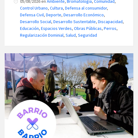
05/08/2026
en
Ambiente
,
Bromatología
,
Comunidad
,
Control Urbano
,
Cultura
,
Defensa al consumidor
,
Defensa Civil
,
Deporte
,
Desarrollo Económico
,
Desarrollo Social
,
Desarrollo Sustentable
,
Discapacidad
,
Educación
,
Espacios Verdes
,
Obras Públicas
,
Perros
,
Regularización Dominial
,
Salud
,
Seguridad