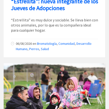
“Estrellita”: nueva integrante de los
Jueves de Adopciones
“Estrellita” es muy dulce y sociable. Se lleva bien con
otros animales, por lo que es la compañera ideal
para cualquier hogar.
06/08/2026
en
Bromatología
,
Comunidad
,
Desarrollo
Humano
,
Perros
,
Salud