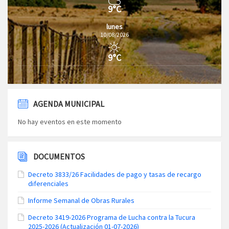
9°C
lunes
10/08/2026
9°C
AGENDA MUNICIPAL
No hay eventos en este momento
DOCUMENTOS
Decreto 3833/26 Facilidades de pago y tasas de recargo
diferenciales
Informe Semanal de Obras Rurales
Decreto 3419-2026 Programa de Lucha contra la Tucura
2025-2026 (Actualización 01-07-2026)