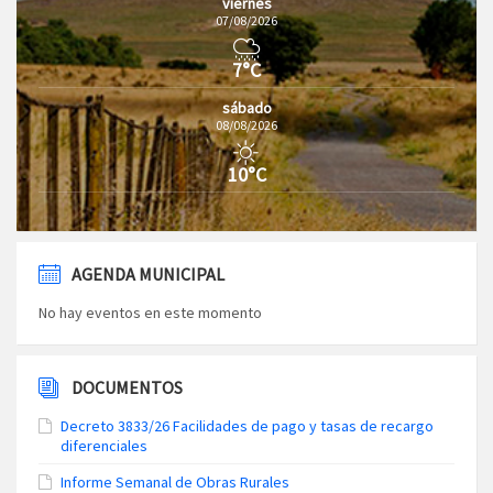
viernes
07/08/2026
7°C
sábado
08/08/2026
10°C
AGENDA MUNICIPAL
No hay eventos en este momento
DOCUMENTOS
Decreto 3833/26 Facilidades de pago y tasas de recargo
diferenciales
Informe Semanal de Obras Rurales