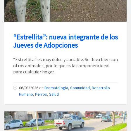
“Estrellita”: nueva integrante de los
Jueves de Adopciones
“Estrellita” es muy dulce y sociable. Se lleva bien con
otros animales, por lo que es la compañera ideal
para cualquier hogar.
06/08/2026
en
Bromatología
,
Comunidad
,
Desarrollo
Humano
,
Perros
,
Salud