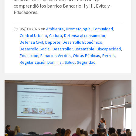
comprendió los barrios Bancario II y III, Evita y
Educadores.
05/08/2026
en
Ambiente
,
Bromatología
,
Comunidad
,
Control Urbano
,
Cultura
,
Defensa al consumidor
,
Defensa Civil
,
Deporte
,
Desarrollo Económico
,
Desarrollo Social
,
Desarrollo Sustentable
,
Discapacidad
,
Educación
,
Espacios Verdes
,
Obras Públicas
,
Perros
,
Regularización Dominial
,
Salud
,
Seguridad