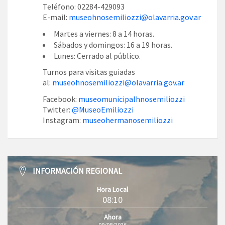
Teléfono: 02284-429093
E-mail:
museohnosemiliozzi@olavarria.gov.ar
Martes a viernes: 8 a 14 horas.
Sábados y domingos: 16 a 19 horas.
Lunes: Cerrado al público.
Turnos para visitas guiadas
al:
museohnosemiliozzi@olavarria.gov.ar
Facebook:
museomunicipalhnosemiliozzi
Twitter:
@MuseoEmiliozzi
Instagram:
museohermanosemiliozzi
INFORMACIÓN REGIONAL
Hora Local
08:10
Ahora
09/08/2026