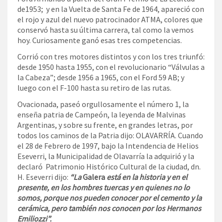
de1953; y en la Vuelta de Santa Fe de 1964, apareció con
el rojo y azul del nuevo patrocinador ATMA, colores que
conservó hasta su última carrera, tal como la vemos
hoy. Curiosamente ganó esas tres competencias.
Corrió con tres motores distintos y con los tres triunfó:
desde 1950 hasta 1955, con el revolucionario “Válvulas a
la Cabeza”; desde 1956 a 1965, con el Ford 59 AB; y
luego con el F-100 hasta su retiro de las rutas.
Ovacionada, paseó orgullosamente el número 1, la
enseña patria de Campeón, la leyenda de Malvinas
Argentinas, y sobre su frente, en grandes letras, por
todos los caminos de la Patria dijo: OLAVARRÍA. Cuando
el 28 de Febrero de 1997, bajo la Intendencia de Helios
Eseverri, la Municipalidad de Olavarría la adquirió y la
declaró Patrimonio Histórico Cultural de la ciudad, dn.
H. Eseverri dijo:
“La
Galera
está en la historia y en el
presente, en los hombres tuercas y en quienes no lo
somos, porque nos pueden conocer por el cemento y la
cerámica, pero también nos conocen por los Hermanos
Emiliozzi”.