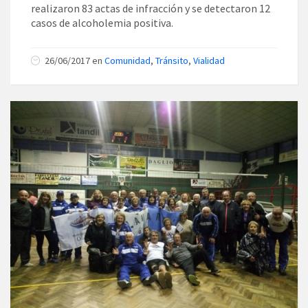
realizaron 83 actas de infracción y se detectaron 12
casos de alcoholemia positiva.
26/06/2017
en
Comunidad
,
Tránsito
,
Vialidad