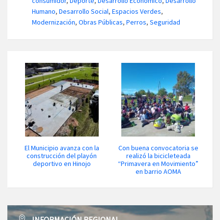
consumidor
,
Deporte
,
Desarrollo Económico
,
Desarrollo
Humano
,
Desarrollo Social
,
Espacios Verdes
,
Modernización
,
Obras Públicas
,
Perros
,
Seguridad
El Municipio avanza con la
Con buena convocatoria se
construcción del playón
realizó la bicicleteada
deportivo en Hinojo
“Primavera en Movimiento”
en barrio AOMA
INFORMACIÓN REGIONAL