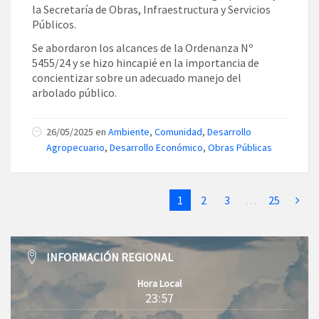
la Secretaría de Obras, Infraestructura y Servicios
Públicos.
Se abordaron los alcances de la Ordenanza Nº
5455/24 y se hizo hincapié en la importancia de
concientizar sobre un adecuado manejo del
arbolado público.
26/05/2025
en
Ambiente
,
Comunidad
,
Desarrollo
Agropecuario
,
Desarrollo Económico
,
Obras Públicas
1
2
3
…
25
INFORMACIÓN REGIONAL
Hora Local
23:57