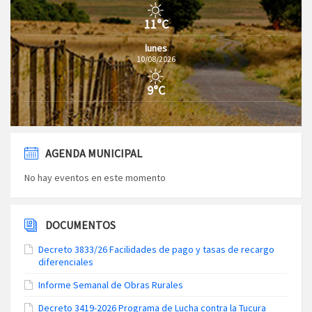
11°C
lunes
10/08/2026
9°C
AGENDA MUNICIPAL
No hay eventos en este momento
DOCUMENTOS
Decreto 3833/26 Facilidades de pago y tasas de recargo
diferenciales
Informe Semanal de Obras Rurales
Decreto 3419-2026 Programa de Lucha contra la Tucura