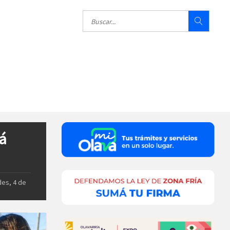
rá
des, 4 de