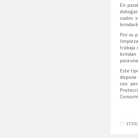
En paral
dialogar
cuales 
brindará
Por su p
limpiez
trabaja
brindan 
para una
Este tip
dispone 
con per
Protecc
Consumid
27/10