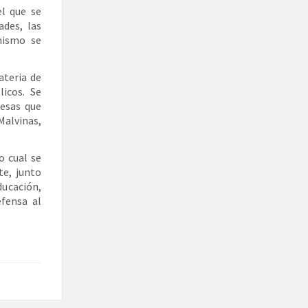
el que se
ades, las
mismo se
ateria de
icos. Se
esas que
Malvinas,
o cual se
te, junto
ucación,
fensa al