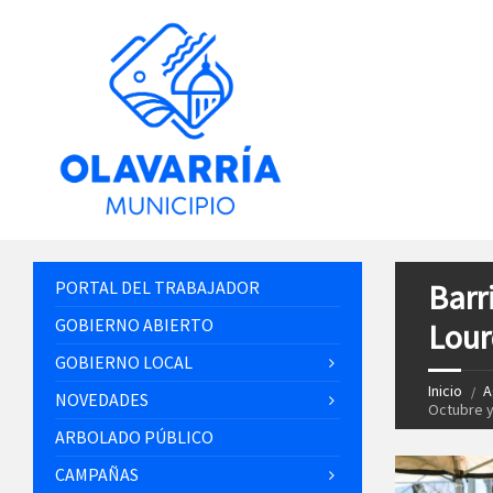
PORTAL DEL TRABAJADOR
Barr
GOBIERNO ABIERTO
Lour
GOBIERNO LOCAL
Inicio
A
NOVEDADES
Octubre y
ARBOLADO PÚBLICO
CAMPAÑAS