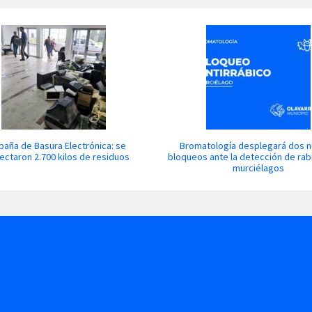
aña de Basura Electrónica: se
Bromatología desplegará dos 
ectaron 2.700 kilos de residuos
bloqueos ante la detección de rab
murciélagos