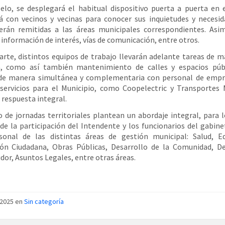
elo, se desplegará el habitual dispositivo puerta a puerta en 
á con vecinos y vecinas para conocer sus inquietudes y necesid
serán remitidas a las áreas municipales correspondientes. Asi
 información de interés, vías de comunicación, entre otros.
arte, distintos equipos de trabajo llevarán adelante tareas de m
a, como así también mantenimiento de calles y espacios públ
 de manera simultánea y complementaria con personal de empr
servicios para el Municipio, como Coopelectric y Transportes 
 respuesta integral.
o de jornadas territoriales plantean un abordaje integral, para l
de la participación del Intendente y los funcionarios del gabine
sonal de las distintas áreas de gestión municipal: Salud, Ed
ión Ciudadana, Obras Públicas, Desarrollo de la Comunidad, De
or, Asuntos Legales, entre otras áreas.
/2025 en
Sin categoría