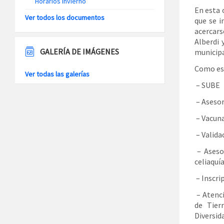
Horarios Invierno
En esta 
Ver todos los documentos
que se i
acercarse
Alberdi 
GALERÍA DE IMÁGENES
municipa
Como es 
Ver todas las galerías
– SUBE
– Asesor
– Vacuna
– Valida
– Aseso
celiaquía
– Inscri
– Atenci
de Tier
Diversid