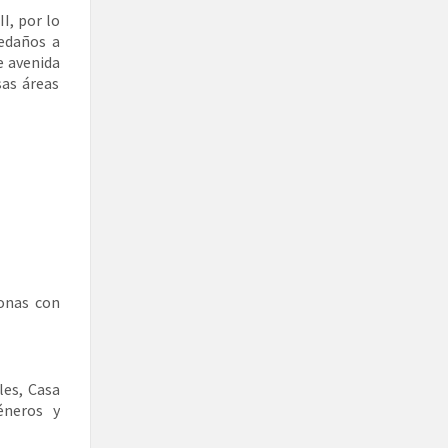
I, por lo
ledaños a
de avenida
sas áreas
onas con
les, Casa
éneros y