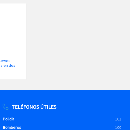
nuevos
ia en dos
TELÉFONOS ÚTILES
Policía
101
Bomberos
100