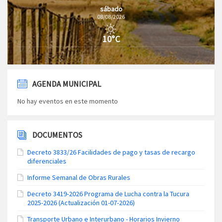
sábado
08/08/2026
10°C
AGENDA MUNICIPAL
No hay eventos en este momento
DOCUMENTOS
Decreto 3833/26 Facilidades de pago y tasas de recargo
diferenciales
Informe Semanal de Obras Rurales
Decreto 3419-2026 Programa de Lucha contra la Tucura
2025-2026 (Actualización 01-07-2026)
Transporte Urbano e Interurbano - Horarios Invierno