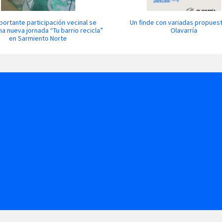
portante participación vecinal se
Un finde con variadas propues
na nueva jornada “Tu barrio recicla”
Olavarría
en Sarmiento Norte