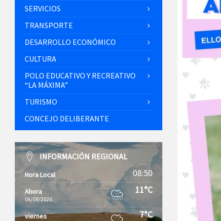
SERVICIOS
TRANSPORTE
DESARROLLO ECONÓMICO
CULTURA
POLO EDUCATIVO Y RECREATIVO
“LA MÁXIMA”
TURISMO
CONCEJO DELIBERANTE
INFORMACIÓN REGIONAL
08:50
Hora Local
11°C
Ahora
06/08/2026
7°C
viernes