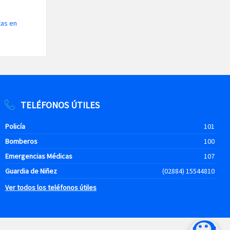
tas en
TELÉFONOS ÚTILES
Policía
101
Bomberos
100
Emergencias Médicas
107
Guardia de Niñez
(02884) 15544810
Ver todos los teléfonos útiles