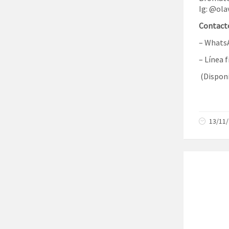
Ig: @ola
Contacto
– Whats
– Línea f
(Disponib
13/11