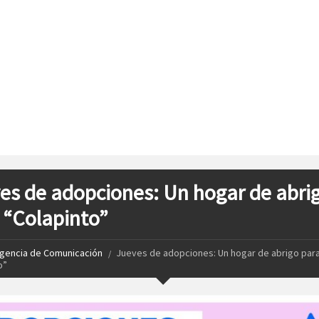
es de adopciones: Un hogar de abri
 “Colapinto”
gencia de Comunicación
Jueves de adopciones: Un hogar de abrigo par
o”