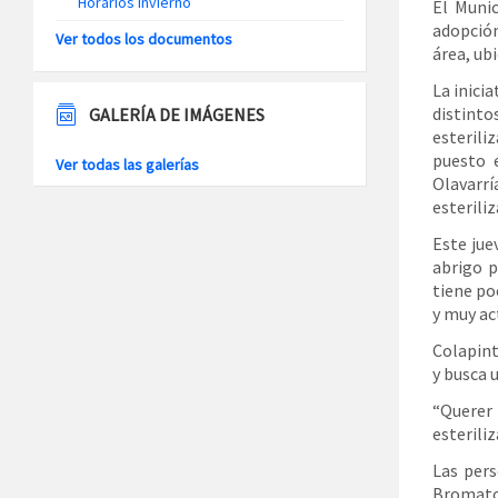
Horarios Invierno
El Muni
adopción
Ver todos los documentos
área, ubi
La inici
distinto
GALERÍA DE IMÁGENES
esteriliz
puesto 
Ver todas las galerías
Olavarrí
esteriliz
Este jue
abrigo p
tiene po
y muy act
Colapint
y busca 
“Querer 
esteriliz
Las pers
Bromatol