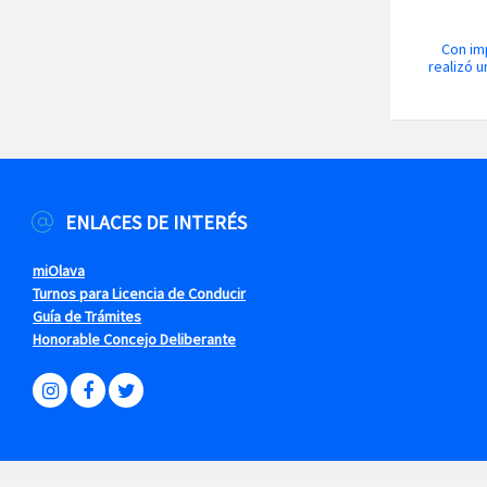
Con im
realizó u
ENLACES DE INTERÉS
miOlava
Turnos para Licencia de Conducir
Guía de Trámites
Honorable Concejo Deliberante