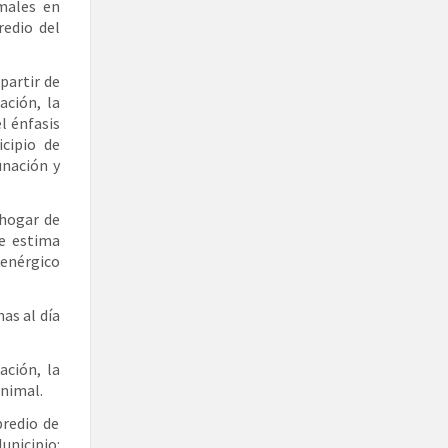
males en
redio del
partir de
ación, la
el énfasis
cipio de
unación y
 hogar de
se estima
 enérgico
as al día
ación, la
animal.
predio de
unicipio: