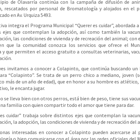
cipio de Olavarría continúa con la campaña de difusión de ani
, rescatados por personal de Bromatología y alojados en el p
cado en Av. Urquiza 5493.
ativa integra el Programa Municipal “Querer es cuidar”, abordada a 
s ejes que contemplan la adopción, así como también la vacun
ación, las condiciones de vivienda y de recreación del animal; con 
en que la comunidad conozca los servicios que ofrece el Muni
a y que permiten el acceso gratuito a consultas veterinarias, vac
ación.
ves invitamos a conocer a Colapinto, que continúa buscando un
ara “Colapinto”. Se trata de un perro chico a mediano, joven (
co más de un año de edad), que en honor a su hombre es atlético,
ivo, le encanta jugar.
o se lleva bien con otros perros, está bien de peso, tiene sus vacun
una familia con quien compartir todo el amor que tiene para dar.
es cuidar” trabaja sobre distintos ejes que contemplan la vacun
ación, la adopción, las condiciones de vivienda y de recreación del 
onas interesadas en conocer a Colapinto pueden acercarse al 
ogía o bien comunicarse con el área por las redes oficiales del M