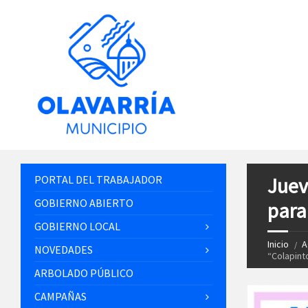
PORTAL DEL TRABAJADOR
Juev
GOBIERNO ABIERTO
para
GOBIERNO LOCAL
Inicio
A
NOVEDADES
“Colapint
ARBOLADO PÚBLICO
CAMPAÑAS