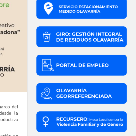
marco del
desde la
roductivo
ración en