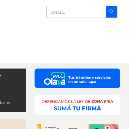
”
 barrio