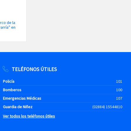
rco de la
arría” en
TELÉFONOS ÚTILES
Policía
101
Bomberos
100
Emergencias Médicas
107
Guardia de Niñez
(02884) 15544810
Ver todos los teléfonos útiles