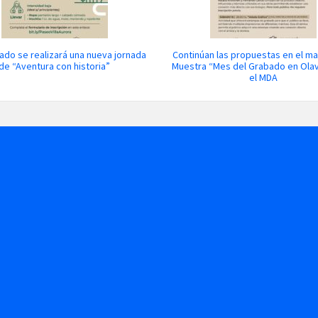
ado se realizará una nueva jornada
Continúan las propuestas en el ma
de “Aventura con historia”
Muestra “Mes del Grabado en Olav
el MDA