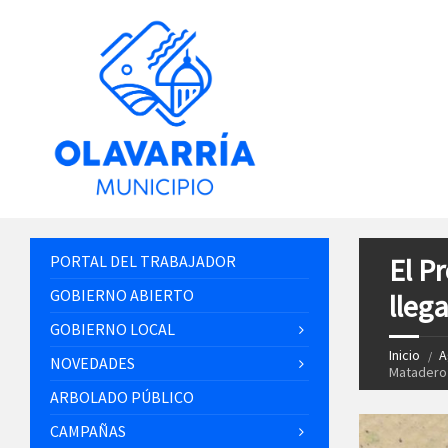
PORTAL DEL TRABAJADOR
El P
GOBIERNO ABIERTO
lleg
GOBIERNO LOCAL
Inicio
A
NOVEDADES
Matadero
ARBOLADO PÚBLICO
CAMPAÑAS