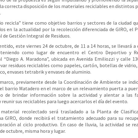
 la correcta disposición de los materiales reciclables en distintos 
.
io recicla” tiene como objetivo barrios y sectores de la ciudad q
os en la actualidad por la recolección diferenciada de GIRO, el
l de Gestión Integral de Residuos.
entido, este viernes 24 de octubre, de 11 a 14 horas, se llevará a
 teniendo como lugar de encuentro el Centro Deportivo y Re
l “Diego A. Maradona”, ubicada en Avenida Emiliozzi y calle 130
evar residuos reciclables como papeles, cartón, botellas de vidrio,
ico, envases tetrabrik y envases de aluminio.
marco, previamente desde la Coordinación de Ambiente se indi
 el barrio Matadero en el marco de un relevamiento puerta a puer
o de brindar información sobre la actividad y alentar a las f
 reunir sus reciclables para luego acercarlos el día del evento.
material recolectado será trasladado a la Planta de Clasific
a GIRO, donde recibirá el tratamiento adecuado para su recupe
oración al ciclo productivo. En caso de lluvia, la actividad se rea
 de octubre, misma hora y lugar.