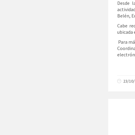
Desde l
activida
Belén, Eu
Cabe re
ubicada e
Para más
Coordina
electró
23/10