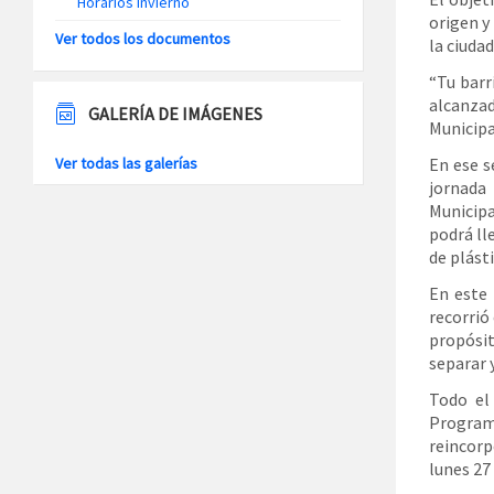
Horarios Invierno
origen y
Ver todos los documentos
la ciudad
“Tu barr
alcanzad
GALERÍA DE IMÁGENES
Municipa
En ese s
Ver todas las galerías
jornada
Municipa
podrá ll
de plást
En este 
recorrió
propósit
separar y
Todo el 
Program
reincorp
lunes 27