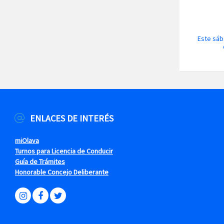
Este sáb
ENLACES DE INTERÉS
miOlava
Turnos para Licencia de Conducir
Guía de Trámites
Honorable Concejo Deliberante