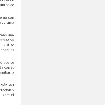
puntos de
ue no son
 Programa
 cabo una
creativo
. Allí se
 botellas
có que se
ta con el
amilias a
ación del
ración y
lizará el