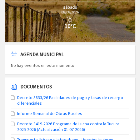
sábado
08/08/2026
10°C
AGENDA MUNICIPAL
No hay eventos en este momento
DOCUMENTOS
Decreto 3833/26 Facilidades de pago y tasas de recargo
diferenciales
Informe Semanal de Obras Rurales
Decreto 3419-2026 Programa de Lucha contra la Tucura
2025-2026 (Actualización 01-07-2026)
Transporte Urbano e Interurbano - Horarios Invierno