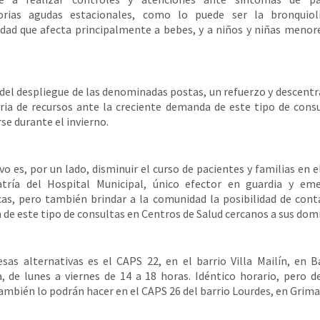
torias agudas estacionales, como lo puede ser la bronquioli
ad que afecta principalmente a bebes, y a niños y niñas menor
 del despliegue de las denominadas postas, un refuerzo y descentr
ia de recursos ante la creciente demanda de este tipo de cons
se durante el invierno.
vo es, por un lado, disminuir el curso de pacientes y familias en e
atría del Hospital Municipal, único efector en guardia y eme
cas, pero también brindar a la comunidad la posibilidad de cont
 de este tipo de consultas en Centros de Salud cercanos a sus domic
sas alternativas es el CAPS 22, en el barrio Villa Mailín, en B
 de lunes a viernes de 14 a 18 horas. Idéntico horario, pero d
también lo podrán hacer en el CAPS 26 del barrio Lourdes, en Grimal