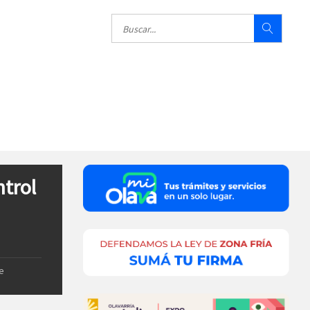
ntrol
e