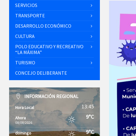
SERVICIOS
TRANSPORTE
DESARROLLO ECONÓMICO
CULTURA
POLO EDUCATIVO Y RECREATIVO
“LA MÁXIMA”
TURISMO
CONCEJO DELIBERANTE
INFORMACIÓN REGIONAL
13:45
Hora Local
9°C
Ahora
08/08/2026
9°C
domingo