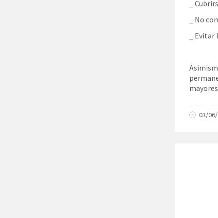
_ Cubrirs
_ No com
_ Evitar
Asimism
permane
mayores 
03/06