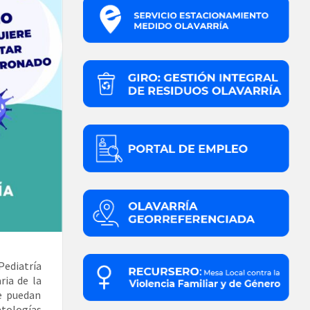
Pediatría
ria de la
e puedan
tologías