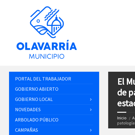
PORTAL DEL TRABAJADOR
El M
GOBIERNO ABIERTO
de p
GOBIERNO LOCAL
esta
NOVEDADES
Inicio
A
ARBOLADO PÚBLICO
patología
CAMPAÑAS