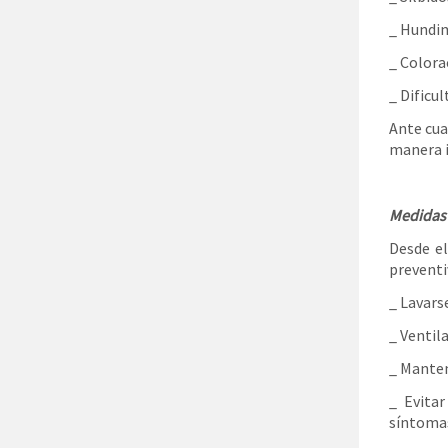
_ Hundimi
_ Colorac
_ Dificu
Ante cua
manera 
Medidas 
Desde el
preventi
_ Lavars
_ Ventil
_ Manten
_ Evita
síntomas