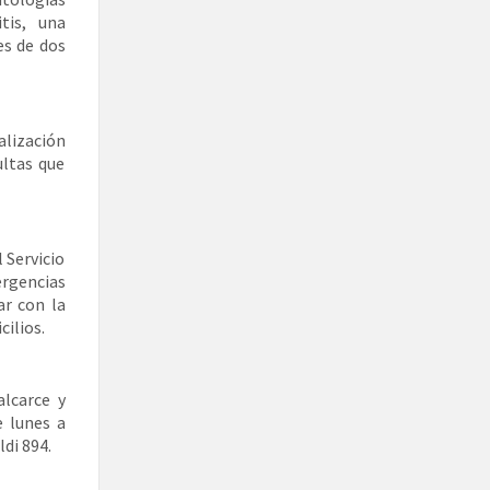
tis, una
es de dos
alización
ultas que
l Servicio
rgencias
ar con la
ilios.
alcarce y
e lunes a
di 894.