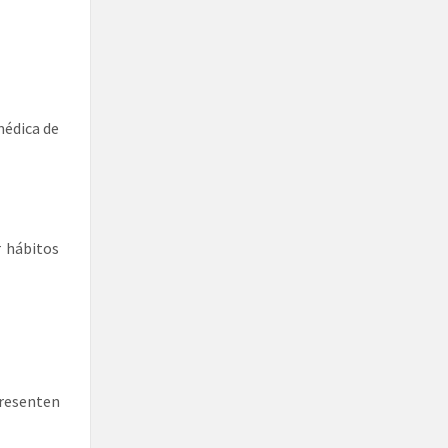
médica de
r hábitos
resenten