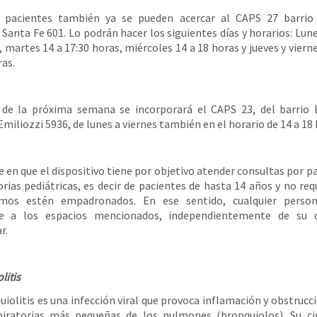
 pacientes también ya se pueden acercar al CAPS 27 barrio
 Santa Fe 601. Lo podrán hacer los siguientes días y horarios: Lune
, martes 14 a 17:30 horas, miércoles 14 a 18 horas y jueves y vierne
ras.
r de la próxima semana se incorporará el CAPS 23, del barrio 
Emiliozzi 5936, de lunes a viernes también en el horario de 14 a 18 
te en que el dispositivo tiene por objetivo atender consultas por p
orias pediátricas, es decir de pacientes de hasta 14 años y no req
mos estén empadronados. En ese sentido, cualquier perso
se a los espacios mencionados, independientemente de su d
r.
litis
uiolitis es una infección viral que provoca inflamación y obstrucci
piratorias más pequeñas de los pulmones (bronquiolos). Su ci