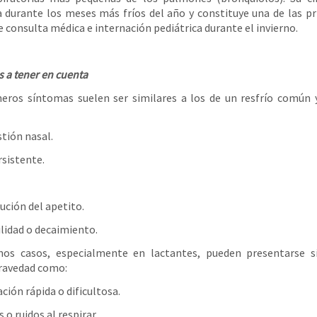
durante los meses más fríos del año y constituye una de las pr
e consulta médica e internación pediátrica durante el invierno.
 a tener en cuenta
eros síntomas suelen ser similares a los de un resfrío común
tión nasal.
rsistente.
ución del apetito.
ilidad o decaimiento.
nos casos, especialmente en lactantes, pueden presentarse s
ravedad como:
ción rápida o dificultosa.
s o ruidos al respirar.