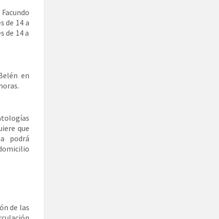
 Facundo
s de 14 a
s de 14 a
Belén en
horas.
atologías
uiere que
na podrá
omicilio
ón de las
rculación