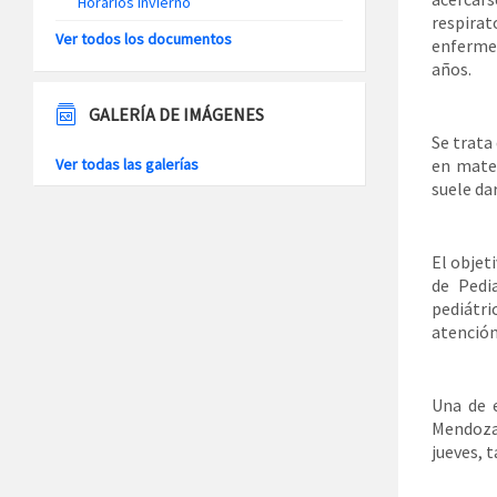
Horarios Invierno
respira
Ver todos los documentos
enfermed
años.
GALERÍA DE IMÁGENES
Se trata
Ver todas las galerías
en mater
suele dar
El objeti
de Pedi
pediátri
atención
Una de e
Mendoza,
jueves, 