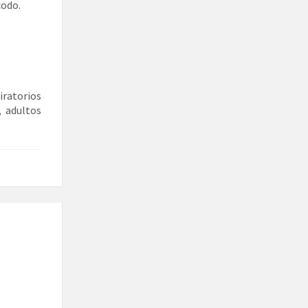
codo.
ratorios
 adultos