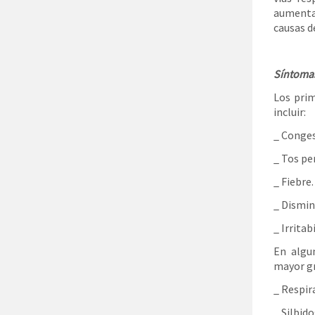
aumenta 
causas d
Síntomas
Los prim
incluir:
_ Conges
_ Tos pe
_ Fiebre.
_ Dismin
_ Irritab
En algu
mayor g
_ Respira
_ Silbido