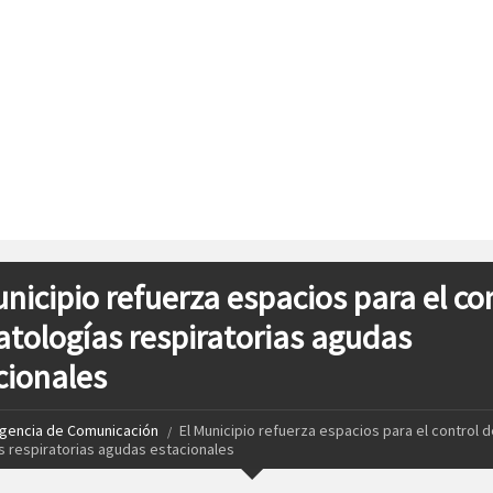
unicipio refuerza espacios para el co
atologías respiratorias agudas
cionales
gencia de Comunicación
El Municipio refuerza espacios para el control d
s respiratorias agudas estacionales