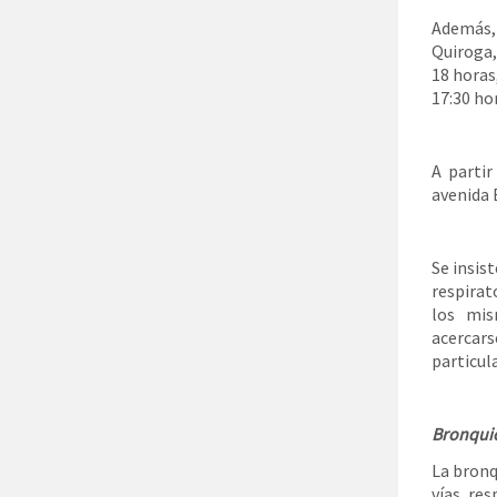
Además,
Quiroga,
18 horas
17:30 ho
A parti
avenida 
Se insis
respirat
los mis
acercar
particula
Bronquio
La bronq
vías res