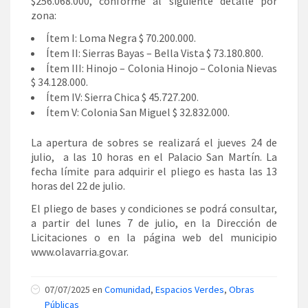
$256.068.000, conforme al siguiente detalle por
zona:
Ítem I: Loma Negra $ 70.200.000.
Ítem II: Sierras Bayas – Bella Vista $ 73.180.800.
Ítem III: Hinojo – Colonia Hinojo – Colonia Nievas
$ 34.128.000.
Ítem IV: Sierra Chica $ 45.727.200.
Ítem V: Colonia San Miguel $ 32.832.000.
La apertura de sobres se realizará el jueves 24 de
julio, a las 10 horas en el Palacio San Martín. La
fecha límite para adquirir el pliego es hasta las 13
horas del 22 de julio.
El pliego de bases y condiciones se podrá consultar,
a partir del lunes 7 de julio, en la Dirección de
Licitaciones o en la página web del municipio
www.olavarria.gov.ar.
07/07/2025 en
Comunidad
,
Espacios Verdes
,
Obras
Públicas