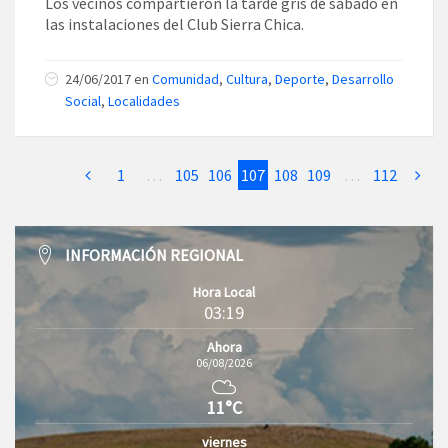
Los vecinos compartieron la tarde gris de sábado en
las instalaciones del Club Sierra Chica.
24/06/2017
en
Comunidad
,
Cultura
,
Deporte
,
Desarrollo
Social
,
Localidades
1
…
105
106
107
108
109
…
112
INFORMACIÓN REGIONAL
Hora Local
03:19
Ahora
06/08/2026
11°C
viernes