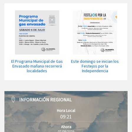
El Programa Municipal de Gas
Este domingo se inician los
Envasado mañana recorrerá
Festejos por la
localidades
Independencia
INFORMACIÓN REGIONAL
Hora Local
09:21
Ahora
07/08/2026