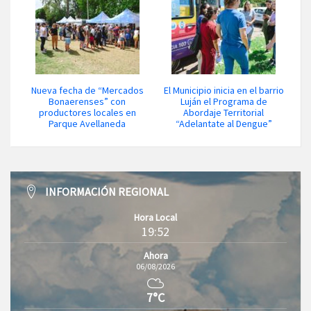
Nueva fecha de “Mercados
El Municipio inicia en el barrio
Bonaerenses” con
Luján el Programa de
productores locales en
Abordaje Territorial
Parque Avellaneda
“Adelantate al Dengue”
INFORMACIÓN REGIONAL
Hora Local
19:52
Ahora
06/08/2026
7°C