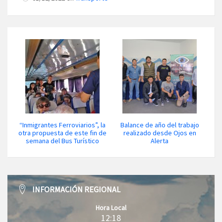
“Inmigrantes Ferroviarios”, la
Balance de año del trabajo
otra propuesta de este fin de
realizado desde Ojos en
semana del Bus Turístico
Alerta
INFORMACIÓN REGIONAL
Hora Local
12:18