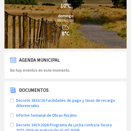
10°C
domingo
09/08/2026
8°C
AGENDA MUNICIPAL
No hay eventos en este momento
DOCUMENTOS
Decreto 3833/26 Facilidades de pago y tasas de recargo
diferenciales
Informe Semanal de Obras Rurales
Decreto 3419-2026 Programa de Lucha contra la Tucura
2025-2026 (Actualización 01-07-2026)