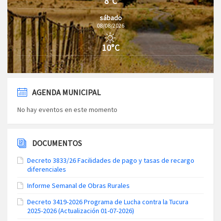
8°C
sábado
08/08/2026
10°C
AGENDA MUNICIPAL
No hay eventos en este momento
DOCUMENTOS
Decreto 3833/26 Facilidades de pago y tasas de recargo
diferenciales
Informe Semanal de Obras Rurales
Decreto 3419-2026 Programa de Lucha contra la Tucura
2025-2026 (Actualización 01-07-2026)