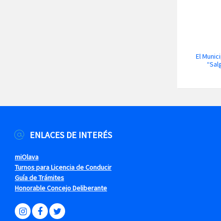
El Munici
“Sal
ENLACES DE INTERÉS
miOlava
Turnos para Licencia de Conducir
Guía de Trámites
Honorable Concejo Deliberante