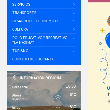
SERVICIOS
TRANSPORTE
DESARROLLO ECONÓMICO
CULTURA
POLO EDUCATIVO Y RECREATIVO
“LA MÁXIMA”
TURISMO
CONCEJO DELIBERANTE
INFORMACIÓN REGIONAL
10:33
Hora Local
8°C
Ahora
09/08/2026
8°C
lunes