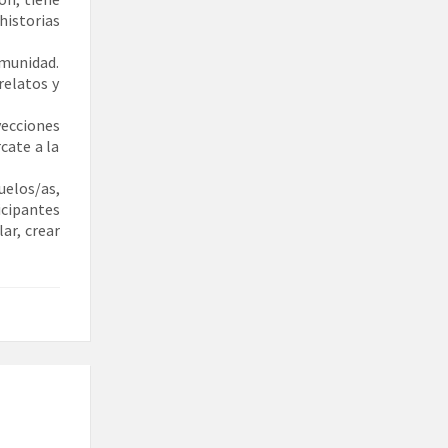
historias
comunidad.
relatos y
ecciones
cate a la
uelos/as,
icipantes
lar, crear