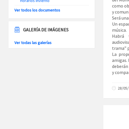
Horarios Invierno
como obj
Ver todos los documentos
y comunid
Será una 
Un espac
GALERÍA DE IMÁGENES
música.
Habrá t
audiovis
Ver todas las galerías
trama” p
La propu
amigas. 
deberán l
y compar
28/05