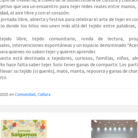
etivo que sea un encuentro para tejer redes reales entre manos, 
ad, al aire libre y con el corazón.
jornada libre, abierta y festiva para celebrar el arte de tejer en 
io donde los hilos nos unen más allá del tejido: entre palabras, 
ejido libre, tejido comunitario, ronda de lectura, proy
uales, intervenciones espontáneas y un espacio denominado “Acer
ara quienes no saben tejer y quieren aprender.
esta está destinada a tejedores, curiosos, familias, niños, ab
No hace falta saber tejer. Solo tener ganas de compartir. Los part
levar: su tejido (si querés), mate, manta, reposera y ganas de char
tir.
/2025 en
Comunidad
,
Cultura