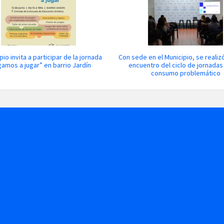
pio invita a participar de la jornada
Con sede en el Municipio, se realizó
gamos a jugar” en barrio Jardín
encuentro del ciclo de jornada
consumo problemático