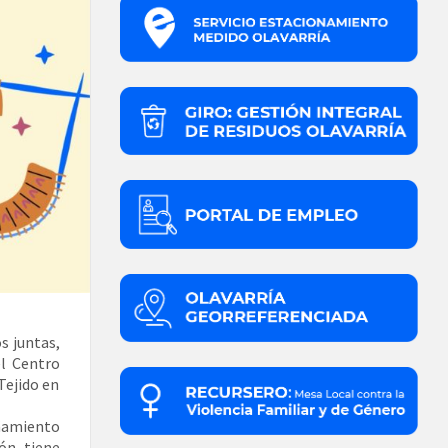
s juntas,
el Centro
Tejido en
añamiento
ión, tiene