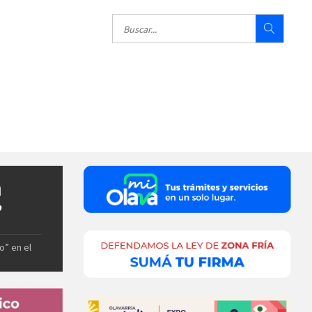
n
”
o” en el