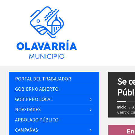
PORTAL DEL TRABAJADOR
Se c
GOBIERNO ABIERTO
Públ
GOBIERNO LOCAL
Inicio
A
NOVEDADES
Centro Cu
ARBOLADO PÚBLICO
CAMPAÑAS