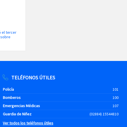
 el tercer
s sobre
TELÉFONOS ÚTILES
Policía
101
Bomberos
100
Emergencias Médicas
107
Guardia de Niñez
(02884) 15544810
Ver todos los teléfonos útiles