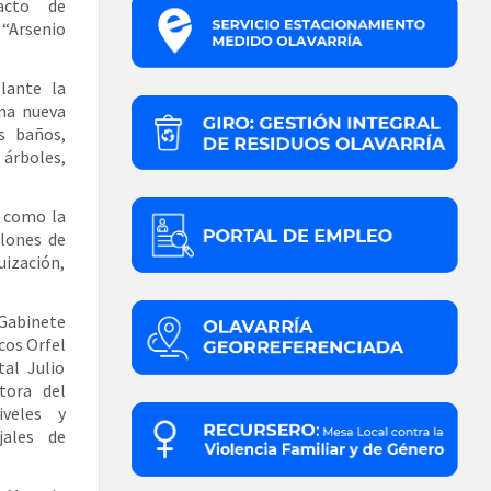
 acto de
 “Arsenio
lante la
una nueva
s baños,
 árboles,
s como la
llones de
uización,
 Gabinete
cos Orfel
tal Julio
tora del
iveles y
jales de