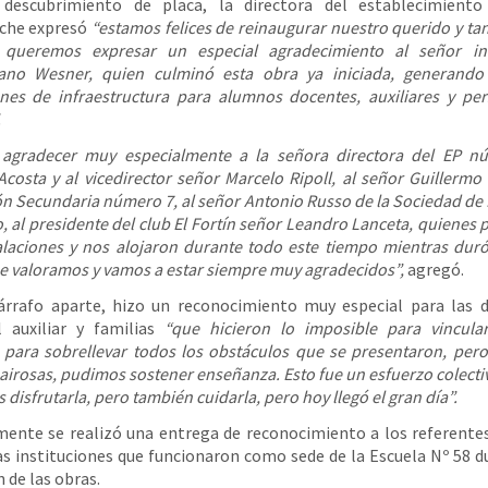
 descubrimiento de placa, la directora del establecimiento
che expresó
“estamos felices de reinaugurar nuestro querido y ta
o, queremos expresar un especial agradecimiento al señor in
iano Wesner, quien culminó esta obra ya iniciada, generando
nes de infraestructura para alumnos docentes, auxiliares y pe
.
 agradecer muy especialmente a la señora directora del EP n
Acosta y al vicedirector señor Marcelo Ripoll, al señor Guillermo
n Secundaria número 7, al señor Antonio Russo de la Sociedad d
 al presidente del club El Fortín señor Leandro Lanceta, quienes 
alaciones y nos alojaron durante todo este tiempo mientras duró
e valoramos y vamos a estar siempre muy agradecidos”,
agregó.
árrafo aparte, hizo un reconocimiento muy especial para las d
 auxiliar y familias
“que hicieron lo imposible para vincular
 para sobrellevar todos los obstáculos que se presentaron, per
 airosas, pudimos sostener enseñanza. Esto fue un esfuerzo colecti
disfrutarla, pero también cuidarla, pero hoy llegó el gran día”.
ente se realizó una entrega de reconocimiento a los referente
as instituciones que funcionaron como sede de la Escuela Nº 58 d
 de las obras.