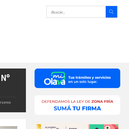
 Nº
Arsenio