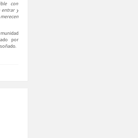
ible con
 entrar y
e merecen
omunidad
zado por
 soñado.