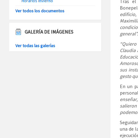
Horarios Invierno
Tras el
Bonepel
Ver todos los documentos
edifici
Maximil
condicio
GALERÍA DE IMÁGENES
general”
“Quiero
Ver todas las galerías
Claudia 
Educació
Amoroso,
sus inst
gesto qu
En un p
personal
enseñar,
salieron
podemos 
Seguidam
una de l
ejecución