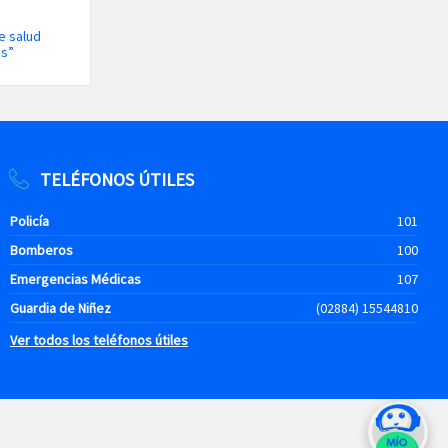
e salud
os”
TELÉFONOS ÚTILES
Policía
101
Bomberos
100
Emergencias Médicas
107
Guardia de Niñez
(02884) 15544810
Ver todos los teléfonos útiles