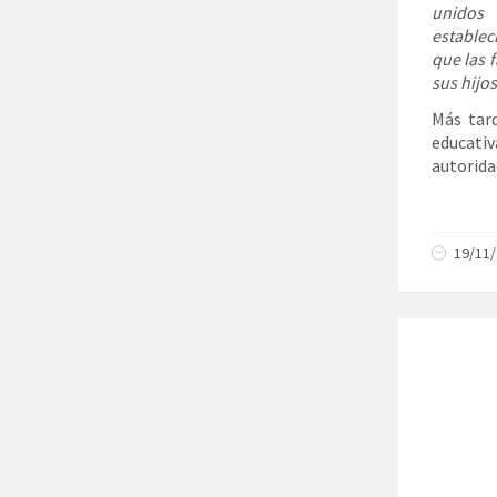
unidos 
establec
que las 
sus hijos
Más tar
educati
autorida
19/11