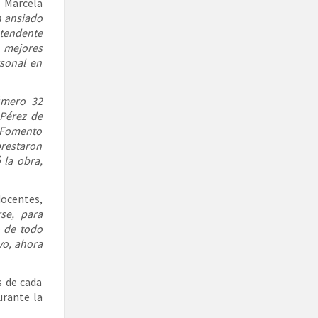
 Marcela
n ansiado
tendente
 mejores
rsonal en
úmero 32
 Pérez de
e Fomento
prestaron
 la obra,
ocentes,
se, para
o de todo
vo, ahora
s de cada
urante la