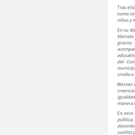
Tras ell
como sin
niños y n
En su di
Marcela 
gracias
acompañ
educativo
del Cons
municipa
creído e
Wesner 
creencia
igualdad
manera 
En este
pública,
docente
sueños p