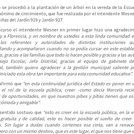
o se procedió a la plantación de un árbol en la vereda de la Escu
ónimo de crecimiento, que fue realizada por el intendente Wesne
iñas del Jardín 919 y Jardín 927.
scurso el intendente Wesner en primer lugar hizo una agradec
y a Florencia, y en nombre de ustedes a esta linda comunidad e
 los referentes y autoridades de distintas instituciones q
ando y acompañaron cuando no se podía cursar en este estable
, gracias a las familias que todo lo hacen posible y gracias a las a
ejo Escolar, Jefa Distrital, gracias al equipo de gabinete d
l, también quiero agradecer a la gestión municipal saliente 
 iniciado esta obra tan importante para esta comunidad educativa”.
afirmó que
“en esta continuidad jurídica del Estado es poner en v
 el rol de la escuela pública, creer –como decía Marcela reci
 de oportunidades, en que nuestros pibes y pibas tienen que es
cómoda y amigable”
.
 sentido sostuvo que
“esto es creer en la escuela pública, en la 
 gratuita y de calidad, esto es hacer posible el sueño de creer
s. Sin lugar a dudas cuando cortemos esa cinta, van a renace
ero con un mismo destino, que es este lugar, el que nos tiene que 