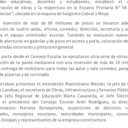
ades educativas, docentes y estudiantes, encabezó el
ración de obras y la reapertura en la Escuela Primaria Nº 58
inclair”, ubicada en la esquina de Sargento Cabral y Moya.
 inversión de más de 60 millones de pesos se llevaron ade
ción de cuatro aulas, oficina, comedor, dirección, secretaría y 
ra el equipo orientador escolar. También se realizaron nuevo
e aberturas en galerías y de pisos en acceso y patio, colocación de
eredas exteriores y pintura en general.
 parte desde el Consejo Escolar se ejecutaron otra serie de obra
ción de la pared medianera con una inversión de más de 10 mi
a entrega de mobiliario para todas las aulas y sala comedor, parq
e pizarras y de cortinado.
traban presentes el intendente Maximiliano Wesner, la jefa de
 Landívar, el secretario de Obras, Infraestructura y Servicios Públi
la Jefa Regional de Educación Marta Casanella, el Jefe Distri
, el presidente del Consejo Escolar Ariel Rodríguez, la direc
cimiento Marcela Bonepelche, inspectores de distintos n
ades, consejeros escolares, autoridades municipales, conce
s bloques y representantes de la empresa constructora.