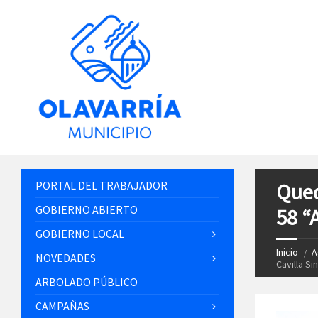
PORTAL DEL TRABAJADOR
Qued
GOBIERNO ABIERTO
58 “A
GOBIERNO LOCAL
Inicio
A
NOVEDADES
Cavilla Sin
ARBOLADO PÚBLICO
CAMPAÑAS