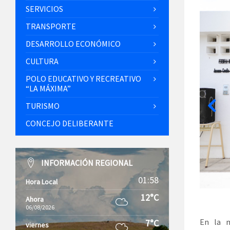
SERVICIOS
TRANSPORTE
DESARROLLO ECONÓMICO
CULTURA
POLO EDUCATIVO Y RECREATIVO
“LA MÁXIMA”
TURISMO
CONCEJO DELIBERANTE
INFORMACIÓN REGIONAL
01:58
Hora Local
12°C
Ahora
06/08/2026
En la m
7°C
viernes