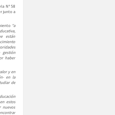
ela Nº 58
r junto a
imiento
“a
ducativa,
ue están
cimiento
utoridades
e gestión
por haber
alor y en
én- en la
tudiar de
educación
 en estos
r nuevos
encontrar