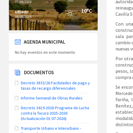
autorid
07/08/2026
reinaugu
10°C
sábado
Cavilla S
08/08/2026
Con una
construc
sala pa
AGENDA MUNICIPAL
cambio d
nuevas v
No hay eventos en este momento
Por otra
construc
pesos, l
DOCUMENTOS
compra d
Decreto 3833/26 Facilidades de pago y
Se encon
tasas de recargo diferenciales
Mercedes
Informe Semanal de Obras Rurales
Fariña, 
Benítez
Decreto 3419-2026 Programa de Lucha
estable
contra la Tucura 2025-2026
modalid
(Actualización 01-07-2026)
distinto
Transporte Urbano e Interurbano -