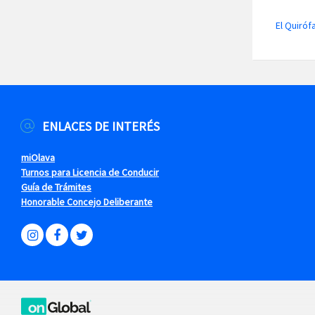
El Quiróf
ENLACES DE INTERÉS
miOlava
Turnos para Licencia de Conducir
Guía de Trámites
Honorable Concejo Deliberante