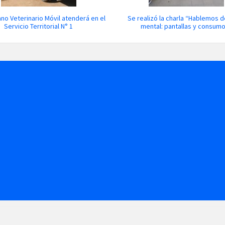
ano Veterinario Móvil atenderá en el
Se realizó la charla “Hablemos d
Servicio Territorial N° 1
mental: pantallas y consum