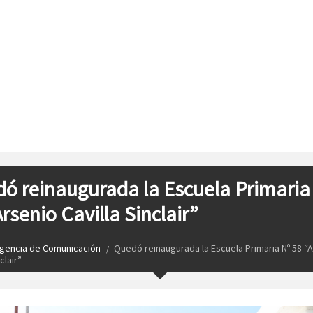
ó reinaugurada la Escuela Primaria
rsenio Cavilla Sinclair”
gencia de Comunicación
Quedó reinaugurada la Escuela Primaria Nº 58 “
clair”