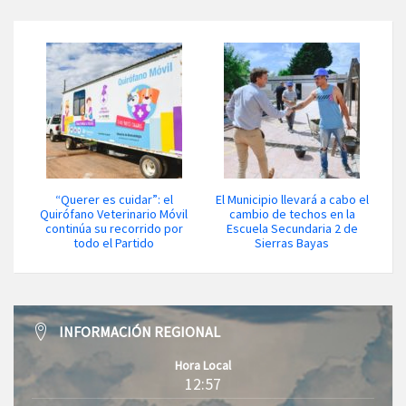
“Querer es cuidar”: el
El Municipio llevará a cabo el
Quirófano Veterinario Móvil
cambio de techos en la
continúa su recorrido por
Escuela Secundaria 2 de
todo el Partido
Sierras Bayas
INFORMACIÓN REGIONAL
Hora Local
12:57