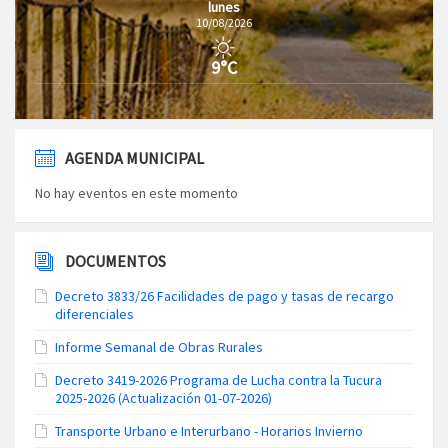
lunes
10/08/2026
9°C
AGENDA MUNICIPAL
No hay eventos en este momento
DOCUMENTOS
Decreto 3833/26 Facilidades de pago y tasas de recargo
diferenciales
Informe Semanal de Obras Rurales
Decreto 3419-2026 Programa de Lucha contra la Tucura
2025-2026 (Actualización 01-07-2026)
Transporte Urbano e Interurbano - Horarios Invierno