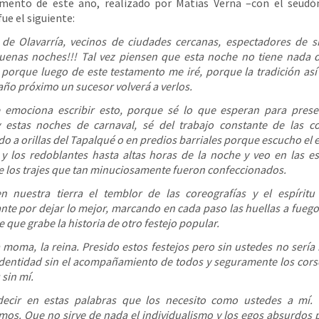
amento de este año, realizado por Matías Verna –con el seudó
ue el siguiente:
 de Olavarría, vecinos de ciudades cercanas, espectadores de 
uenas noches!!! Tal vez piensen que esta noche no tiene nada
 porque luego de este testamento me iré, porque la tradición así 
 año próximo un sucesor volverá a verlos.
 emociona escribir esto, porque sé lo que esperan para presen
y estas noches de carnaval, sé del trabajo constante de las c
o a orillas del Tapalqué o en predios barriales porque escucho el e
 los redoblantes hasta altas horas de la noche y veo en las est
de los trajes que tan minuciosamente fueron confeccionados.
n nuestra tierra el temblor de las coreografías y el espírit
ante por dejar lo mejor, marcando en cada paso las huellas a fueg
 que grabe la historia de otro festejo popular.
a moma, la reina. Presido estos festejos pero sin ustedes no sería
identidad sin el acompañamiento de todos y seguramente los cors
 sin mí.
decir en estas palabras que los necesito como ustedes a mí.
mos. Que no sirve de nada el individualismo y los egos absurdos 