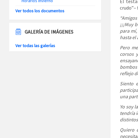
Horarios Invierno
El test
crudo”– f
Ver todos los documentos
“Amigos
¡¡¡Muy b
para mí,
GALERÍA DE IMÁGENES
hasta el
Ver todas las galerías
Pero me
corsos 
ensayand
bombos y
reflejo 
Siento e
particip
una parte
Yo soy l
tendría 
distintos
Quiero 
necesita