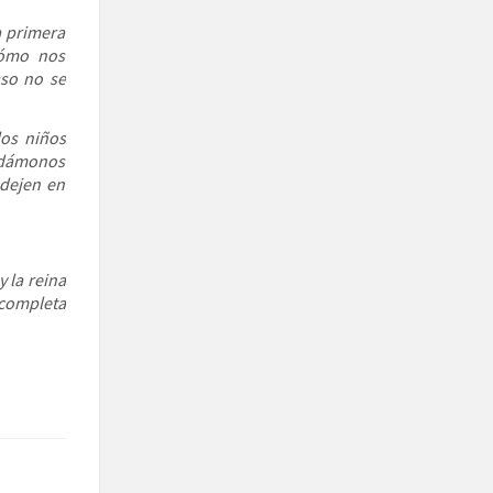
a primera
cómo nos
aso no se
los niños
idámonos
dejen en
 la reina
completa