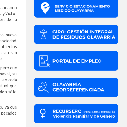
 aunando
 y Víctor
ón de la
na nueva
sociedad.
 abiertos
a ver sin
r.
 pero que
naval, su
, en cada
itual que
den sólo
s, ya que
 pecados