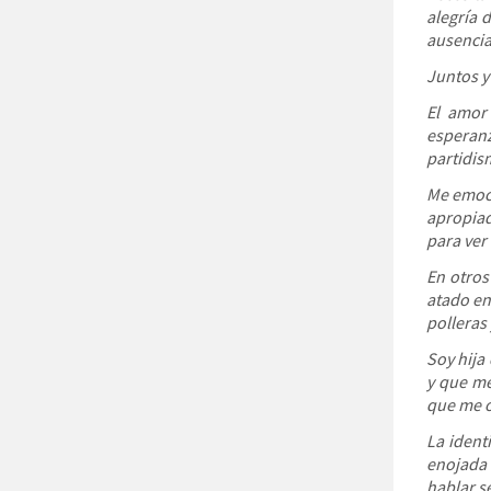
alegría d
ausencia 
Juntos y
El amor 
esperan
partidis
Me emoci
apropiad
para ver 
En otros
atado en
polleras 
Soy hija
y que me
que me o
La ident
enojada 
hablar se