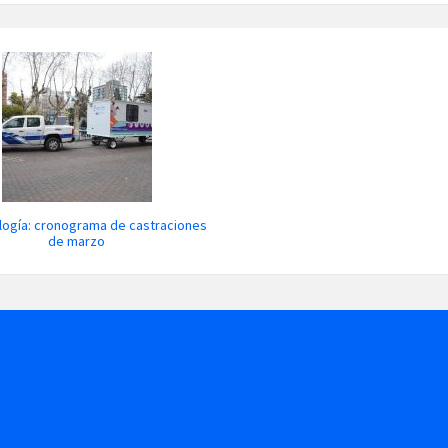
ogía: cronograma de castraciones
de marzo