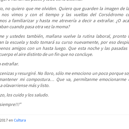
to, no quiero que me olviden. Quiero que guarden la imagen de l
 nos vimos y con el tiempo y las vueltas del Corsódromo 
s a familiarizar y hasta me atrevería a decir a extrañar. ¿O ac
ban cuando pasa otra vez la moma?
e y ustedes también, mañana vuelve la rutina laboral, pronto 
an la escuela y todo tomará su curso nuevamente, por eso desp
enos amigos con un hasta luego. Que esta noche y las pasadas 
uerpo el aire distinto de un fin que no concluye.
 extrañar.
cenizas y resurgiré. No lloro, sólo me emociono un poco porque soy
mantener mi compostura… Que va, permítanme emocionarme 
 olavarriense más y listo.
o, los cuido y los saludo.
siempre!!!”
/2017 en
Cultura