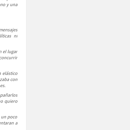
leno y una
 mensajes
ticas ni
 el lugar
concurrir
 elástico
azaba con
es.
mpañarlos
no quiero
a un poco
entaran a