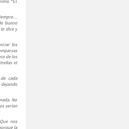
nimo “El
siempre…
 de bueno
lo dice y
ciar los
omparsas
co de los
rellas el
u de cada
o dejando
 nada. No
os serían
 Que nos
porque la