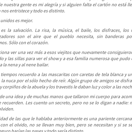
e nuestra gente es mi alegría y si alguien falta el cartón no está l
nos entristece y todo es distinto.
 unidos es mejor.
es la salvación. La risa, la música, el baile, los disfraces, los
zadores son el aire que el pueblo necesita, sin banderas polí
mos. Sólo con el corazón.
ona ver una vez más a esos viejitos que nuevamente consiguieron
o y las sillas para ver el show y a esa familia numerosa que pudo 
a la nena y al nene bailar.
 tiempos recuerdo a las mascaritas con caretas de tela blanca y un
 la nuca por el sólo hecho de reír. Algún grupo de amigos se disfr
y corpiños de la abuela y los travestis le daban luz y color a las noch
 de una idea y de muchas manos que tallaron mi cuerpo para aco
 recuerden. Les cuento un secreto, pero no se lo digan a nadie: 
lviden.
idad de las que le hablaba anteriormente es una pariente cercan
con el olvido, no se llevan muy bien, pero se necesitan y si se s
guro harían las pases y todo sería distinto.