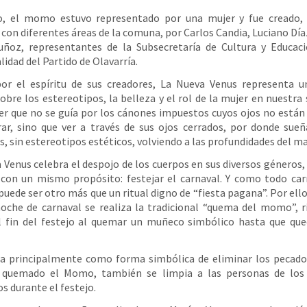
o, el momo estuvo representado por una mujer y fue creado,
s con diferentes áreas de la comuna, por Carlos Candia, Luciano Díaz
ñoz, representantes de la Subsecretaría de Cultura y Educaci
lidad del Partido de Olavarría.
por el espíritu de sus creadores, La Nueva Venus representa u
obre los estereotipos, la belleza y el rol de la mujer en nuestra 
r que no se guía por los cánones impuestos cuyos ojos no están
ar, sino que ver a través de sus ojos cerrados, por donde sueñ
os, sin estereotipos estéticos, volviendo a las profundidades del ma
 Venus celebra el despojo de los cuerpos en sus diversos géneros,
con un mismo propósito: festejar el carnaval. Y como todo car
 puede ser otro más que un ritual digno de “fiesta pagana”. Por ello
oche de carnaval se realiza la tradicional “quema del momo”, r
l fin del festejo al quemar un muñeco simbólico hasta que que
za principalmente como forma simbólica de eliminar los pecado
 quemado el Momo, también se limpia a las personas de los
os durante el festejo.