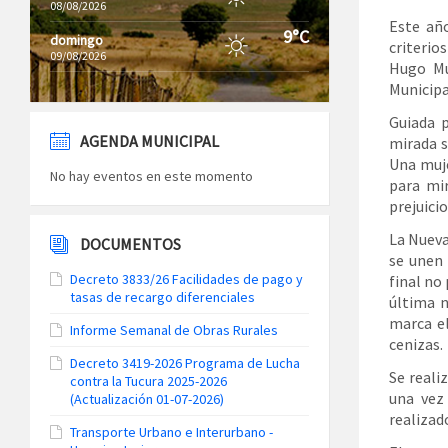
08/08/2026
Este añ
9°C
domingo
criterio
09/08/2026
Hugo Mu
Municipa
Guiada 
AGENDA MUNICIPAL
mirada s
Una muje
No hay eventos en este momento
para mir
prejuici
La Nueva
DOCUMENTOS
se unen 
Decreto 3833/26 Facilidades de pago y
final no
tasas de recargo diferenciales
última n
marca e
Informe Semanal de Obras Rurales
cenizas.
Decreto 3419-2026 Programa de Lucha
Se reali
contra la Tucura 2025-2026
una vez
(Actualización 01-07-2026)
realizad
Transporte Urbano e Interurbano -