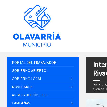
PORTAL DEL TRABAJADOR
Inter
GOBIERNO ABIERTO
Riva
GOBIERNO LOCAL
Inicio
A
NOVEDADES
avenida De
ARBOLADO PÚBLICO
CAMPAÑAS