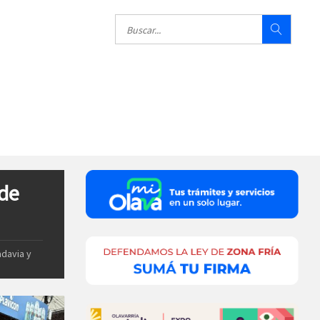
 de
adavia y