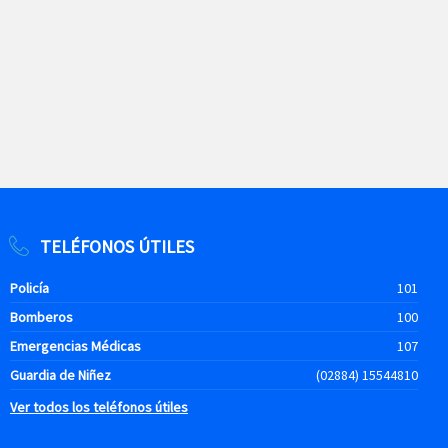
TELÉFONOS ÚTILES
Policía
101
Bomberos
100
Emergencias Médicas
107
Guardia de Niñez
(02884) 15544810
Ver todos los teléfonos útiles