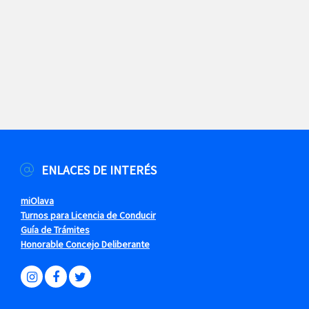
ENLACES DE INTERÉS
miOlava
Turnos para Licencia de Conducir
Guía de Trámites
Honorable Concejo Deliberante