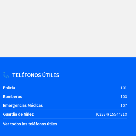
TELÉFONOS ÚTILES
Policía
101
Bomberos
100
Emergencias Médicas
107
Guardia de Niñez
(02884) 15544810
Ver todos los teléfonos útiles