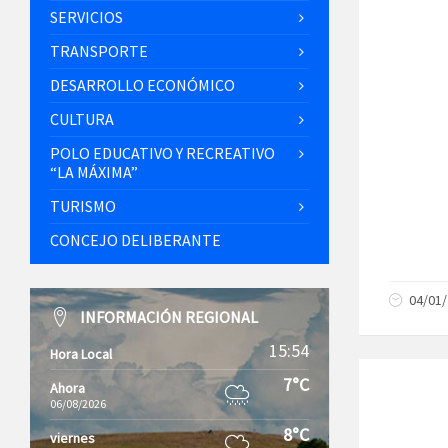
SERVICIOS
TRANSPORTE
DESARROLLO ECONÓMICO
CULTURA
POLO EDUCATIVO Y RECREATIVO
“LA MÁXIMA”
TURISMO
CONCEJO DELIBERANTE
04/01
INFORMACIÓN REGIONAL
15:54
Hora Local
7°C
Ahora
06/08/2026
8°C
viernes