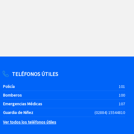
TELÉFONOS ÚTILES
Policía
101
Bomberos
100
Emergencias Médicas
107
Guardia de Niñez
(02884) 15544810
Ver todos los teléfonos útiles