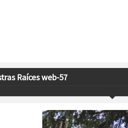
tras Raíces web-57