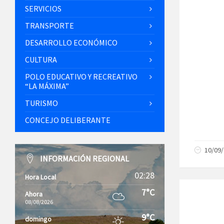
SERVICIOS
TRANSPORTE
DESARROLLO ECONÓMICO
CULTURA
POLO EDUCATIVO Y RECREATIVO
“LA MÁXIMA”
TURISMO
CONCEJO DELIBERANTE
10/09
INFORMACIÓN REGIONAL
02:28
Hora Local
7°C
Ahora
08/08/2026
9°C
domingo