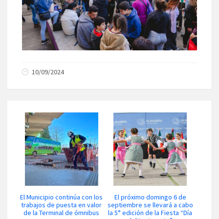
10/09/2024
El Municipio continúa con los
El próximo domingo 6 de
trabajos de puesta en valor
septiembre se llevará a cabo
de la Terminal de ómnibus
la 5° edición de la Fiesta “Día