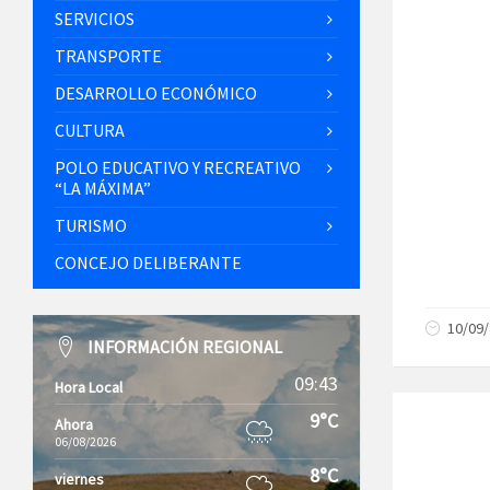
SERVICIOS
TRANSPORTE
DESARROLLO ECONÓMICO
CULTURA
POLO EDUCATIVO Y RECREATIVO
“LA MÁXIMA”
TURISMO
CONCEJO DELIBERANTE
10/09
INFORMACIÓN REGIONAL
09:43
Hora Local
9°C
Ahora
06/08/2026
8°C
viernes