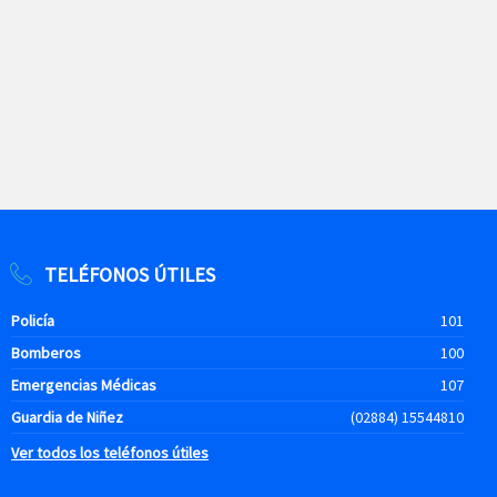
TELÉFONOS ÚTILES
Policía
101
Bomberos
100
Emergencias Médicas
107
Guardia de Niñez
(02884) 15544810
Ver todos los teléfonos útiles