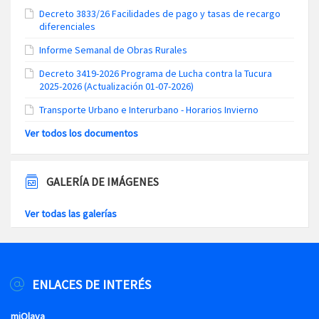
Decreto 3833/26 Facilidades de pago y tasas de recargo
diferenciales
Informe Semanal de Obras Rurales
Decreto 3419-2026 Programa de Lucha contra la Tucura
2025-2026 (Actualización 01-07-2026)
Transporte Urbano e Interurbano - Horarios Invierno
Ver todos los documentos
GALERÍA DE IMÁGENES
Ver todas las galerías
ENLACES DE INTERÉS
miOlava