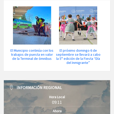
El Municipio continúa con los
El próximo domingo 6 de
trabajos de puesta en valor
septiembre se llevará a cabo
de la Terminal de ómnibus
la 5° edición de la Fiesta “Día
del Inmigrante”
INFORMACIÓN REGIONAL
Hora Local
09:11
Ahora