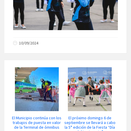
10/09/2024
El Municipio continúa con los
El próximo domingo 6 de
trabajos de puesta en valor
septiembre se llevará a cabo
de la Terminal de ómnibus
la 5° edición de la Fiesta “Día