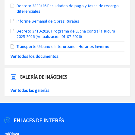
Decreto 3833/26 Facilidades de pago y tasas de recargo
diferenciales
Informe Semanal de Obras Rurales
Decreto 3419-2026 Programa de Lucha contra la Tucura
2025-2026 (Actualización 01-07-2026)
Transporte Urbano e Interurbano - Horarios Invierno
Ver todos los documentos
GALERÍA DE IMÁGENES
Ver todas las galerías
ENLACES DE INTERÉS
miOlava