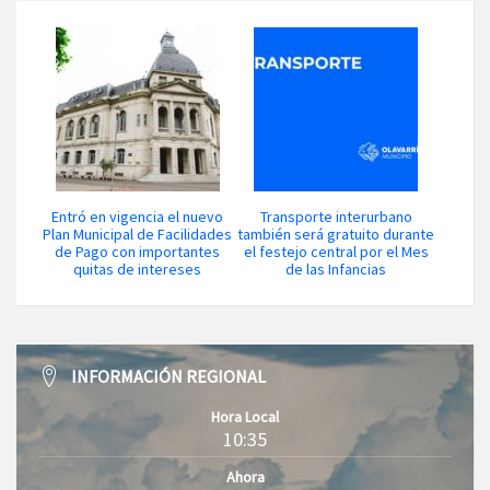
Entró en vigencia el nuevo
Transporte interurbano
Plan Municipal de Facilidades
también será gratuito durante
de Pago con importantes
el festejo central por el Mes
quitas de intereses
de las Infancias
INFORMACIÓN REGIONAL
Hora Local
10:35
Ahora