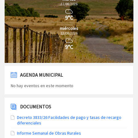
11/08/2026
9°C
miércoles
12/08/2026
9°C
AGENDA MUNICIPAL
No hay eventos en este momento
DOCUMENTOS
Decreto 3833/26 Facilidades de pago y tasas de recargo
diferenciales
Informe Semanal de Obras Rurales