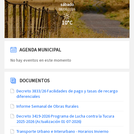
sábado
08/08/2026
10°C
AGENDA MUNICIPAL
No hay eventos en este momento
DOCUMENTOS
Decreto 3833/26 Facilidades de pago y tasas de recargo
diferenciales
Informe Semanal de Obras Rurales
Decreto 3419-2026 Programa de Lucha contra la Tucura
2025-2026 (Actualización 01-07-2026)
Transporte Urbano e Interurbano - Horarios Invierno