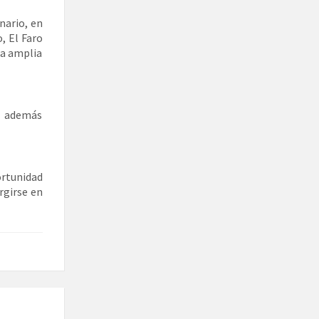
nario, en
, El Faro
na amplia
á además
ortunidad
rgirse en