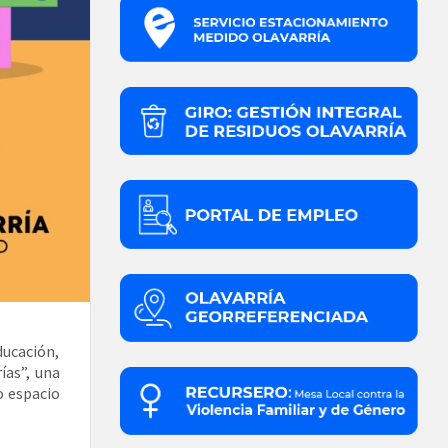
ducación,
ías”, una
o espacio