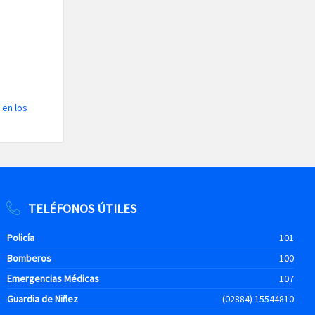
 en los
TELÉFONOS ÚTILES
Policía
101
Bomberos
100
Emergencias Médicas
107
Guardia de Niñez
(02884) 15544810