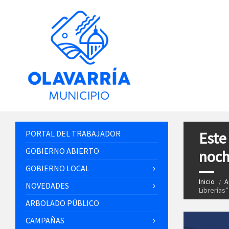
PORTAL DEL TRABAJADOR
Este
GOBIERNO ABIERTO
noch
GOBIERNO LOCAL
Inicio
A
NOVEDADES
Librerías”
ARBOLADO PÚBLICO
CAMPAÑAS