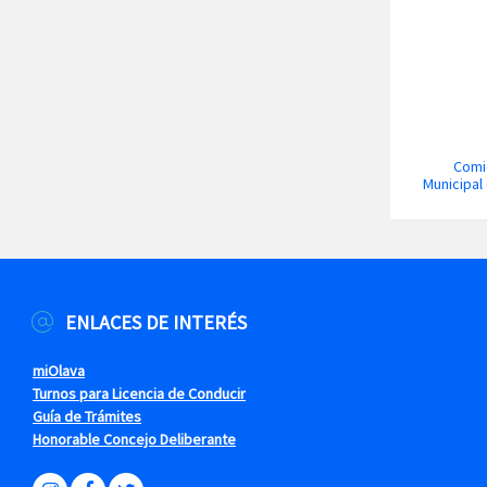
Comie
Municipal
ENLACES DE INTERÉS
miOlava
Turnos para Licencia de Conducir
Guía de Trámites
Honorable Concejo Deliberante