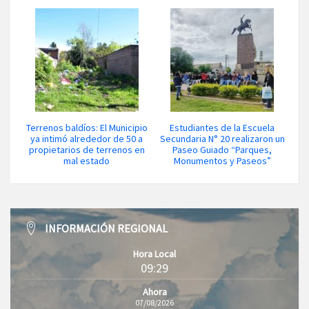
Terrenos baldíos: El Municipio
Estudiantes de la Escuela
ya intimó alrededor de 50 a
Secundaria N° 20 realizaron un
propietarios de terrenos en
Paseo Guiado “Parques,
mal estado
Monumentos y Paseos”
INFORMACIÓN REGIONAL
Hora Local
09:29
Ahora
07/08/2026