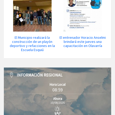
El Municipio realizará la
El entrenador Horacio Anselmi
construcción de un playón
brindará este jueves una
deportivo y refacciones en la
capacitación en Olavarría
Escuela Esquiú
INFORMACIÓN REGIONAL
Hora Local
08:59
Ahora
10/08/2026
3°C