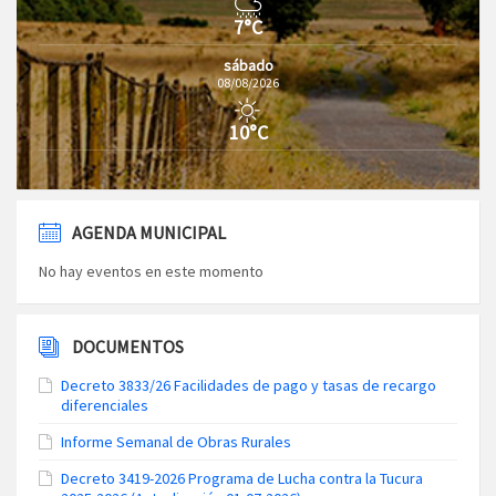
7°C
sábado
08/08/2026
10°C
AGENDA MUNICIPAL
No hay eventos en este momento
DOCUMENTOS
Decreto 3833/26 Facilidades de pago y tasas de recargo
diferenciales
Informe Semanal de Obras Rurales
Decreto 3419-2026 Programa de Lucha contra la Tucura