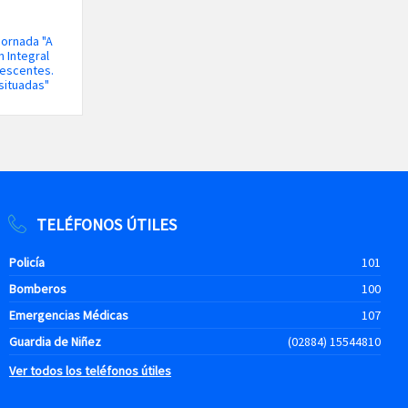
 jornada "A
 Integral
lescentes.
situadas"
TELÉFONOS ÚTILES
Policía
101
Bomberos
100
Emergencias Médicas
107
Guardia de Niñez
(02884) 15544810
Ver todos los teléfonos útiles