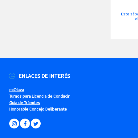
Este sáb
e
ENLACES DE INTERÉS
miOlava
Turnos para Licencia de Conducir
Guía de Trámites
Honorable Concejo Deliberante