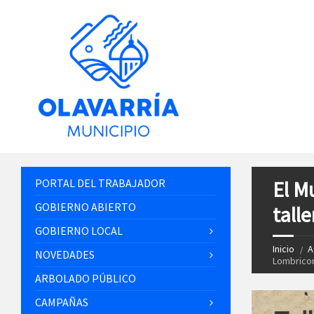
PORTAL DEL TRABAJADOR
El M
GOBIERNO ABIERTO
tall
GOBIERNO LOCAL
Inicio
A
NOVEDADES
Lombrico
ARBOLADO PÚBLICO
CAMPAÑAS