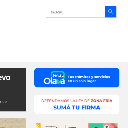
evo
er de