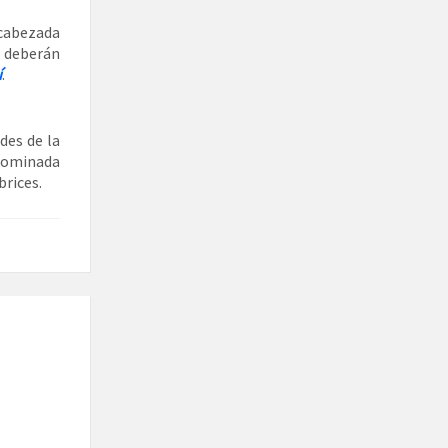
ncabezada
 deberán
í
.
des de la
nominada
brices.