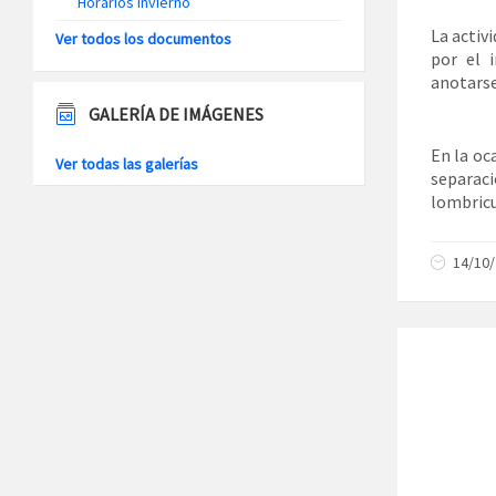
Horarios Invierno
La activ
Ver todos los documentos
por el 
anotarse
GALERÍA DE IMÁGENES
En la oc
Ver todas las galerías
separac
lombricu
14/10