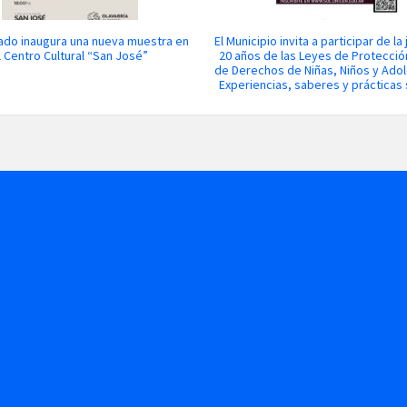
ado inaugura una nueva muestra en
El Municipio invita a participar de la
l Centro Cultural “San José”
20 años de las Leyes de Protección
de Derechos de Niñas, Niños y Ado
Experiencias, saberes y prácticas 