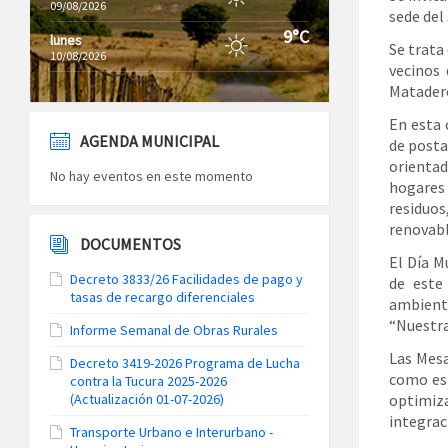
09/08/2026
sede del
9°C
lunes
Se trata
10/08/2026
vecinos 
Matadero
En esta 
AGENDA MUNICIPAL
de posta
orienta
No hay eventos en este momento
hogares 
residuos
renovabl
DOCUMENTOS
El Día M
Decreto 3833/26 Facilidades de pago y
de este
tasas de recargo diferenciales
ambiente
“Nuestra
Informe Semanal de Obras Rurales
Las Mesa
Decreto 3419-2026 Programa de Lucha
como esp
contra la Tucura 2025-2026
optimiza
(Actualización 01-07-2026)
integrac
Transporte Urbano e Interurbano -