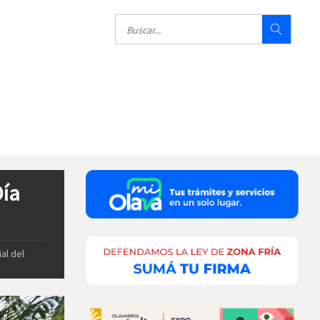
Día
al del