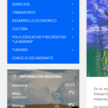
SERVICIOS
TRANSPORTE
DESARROLLO ECONÓMICO
CULTURA
POLO EDUCATIVO Y RECREATIVO
“LA MÁXIMA”
TURISMO
CONCEJO DELIBERANTE
INFORMACIÓN REGIONAL
02:15
Hora Local
En el ma
7°C
Olavarr
Ahora
08/08/2026
especial
9°C
domingo
Se invita