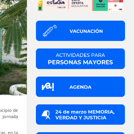
icipio de
 jornada
ras, en la