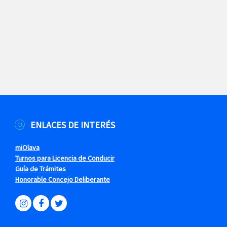
ENLACES DE INTERÉS
miOlava
Turnos para Licencia de Conducir
Guía de Trámites
Honorable Concejo Deliberante