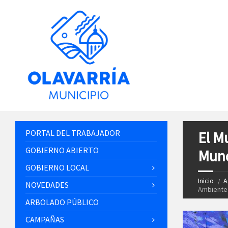
PORTAL DEL TRABAJADOR
El M
GOBIERNO ABIERTO
Mund
GOBIERNO LOCAL
Inicio
A
NOVEDADES
Ambiente
ARBOLADO PÚBLICO
CAMPAÑAS