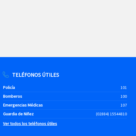
TELÉFONOS ÚTILES
Policía
101
Bomberos
100
Emergencias Médicas
107
Guardia de Niñez
(02884) 15544810
Ver todos los teléfonos útiles