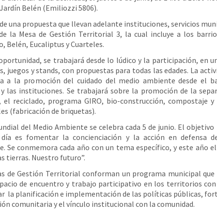
 Jardín Belén (Emiliozzi 5806).
 de una propuesta que llevan adelante instituciones, servicios muni
de la Mesa de Gestión Territorial 3, la cual incluye a los barrio
, Belén, Eucaliptus y Cuarteles.
oportunidad, se trabajará desde lo lúdico y la participación, en un
s, juegos y stands, con propuestas para todas las edades. La activ
da a la promoción del cuidado del medio ambiente desde el bar
y las instituciones. Se trabajará sobre la promoción de la sepa
, el reciclado, programa GIRO, bio-construcción, compostaje y
es (fabricación de briquetas).
undial del Medio Ambiente se celebra cada 5 de junio. El objetivo 
 día es fomentar la concienciación y la acción en defensa d
. Se conmemora cada año con un tema específico, y este año e
s tierras. Nuestro futuro”.
s de Gestión Territorial conforman un programa municipal que
acio de encuentro y trabajo participativo en los territorios con 
r la planificación e implementación de las políticas públicas, fort
ión comunitaria y el vínculo institucional con la comunidad.