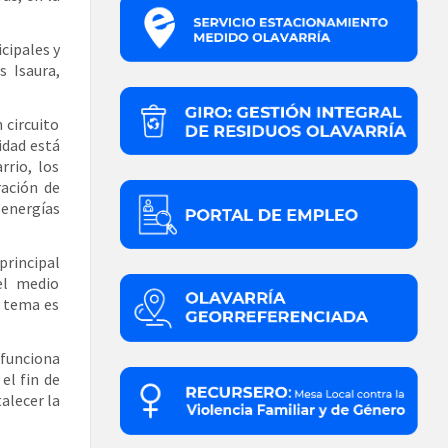
cipales y
s Isaura,
 circuito
idad está
rio, los
ración de
 energías
principal
el medio
l tema es
 funciona
el fin de
alecer la