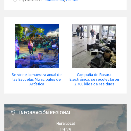
Se viene la muestra anual de
Campaña de Basura
las Escuelas Municipales de
Electrónica: se recolectaron
Artística
2.700 kilos de residuos
INFORMACIÓN REGIONAL
Hora Local
19:29