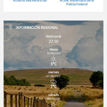
el barrio Villa Aurora Sur
el 204º Aniversario de la
Policía Federal
INFORMACIÓN REGIONAL
Hora Local
22:50
Ahora
06/08/2026
5°C
viernes
07/08/2026
7°C
sábado
08/08/2026