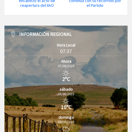
encabezó el acto de
continúa con su recorrido por
reapertura del IIAO
el Partido
INFORMACIÓN REGIONAL
Hora Local
07:37
Ahora
07/08/2026
2°C
sábado
08/08/2026
10°C
domingo
09/08/2026