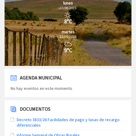
lunes
10/08/2026
8°C
martes
11/08/2026
9°C
AGENDA MUNICIPAL
No hay eventos en este momento
DOCUMENTOS
Decreto 3833/26 Facilidades de pago y tasas de recargo
diferenciales
Informe Semanal de Obras Rurales