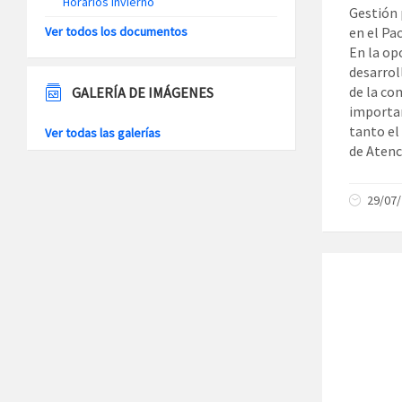
Horarios Invierno
Gestión 
en el Pac
Ver todos los documentos
En la op
desarrol
de la co
GALERÍA DE IMÁGENES
importan
tanto el
Ver todas las galerías
de Atenc
29/07