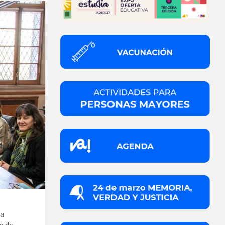
na
o de