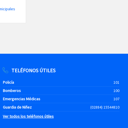
nicipales
TELÉFONOS ÚTILES
Policía
101
Bomberos
100
Emergencias Médicas
107
Guardia de Niñez
(02884) 15544810
Ver todos los teléfonos útiles