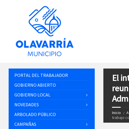
PORTAL DEL TRABAJADOR
El i
GOBIERNO ABIERTO
reun
GOBIERNO LOCAL
Admi
NOVEDADES
Inicio
A
ARBOLADO PÚBLICO
trabajo c
CAMPAÑAS