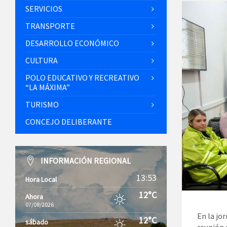
SERVICIOS
TRANSPORTE
DESARROLLO ECONÓMICO
CULTURA
POLO EDUCATIVO Y RECREATIVO
“LA MÁXIMA”
TURISMO
CONCEJO DELIBERANTE
INFORMACIÓN REGIONAL
13:53
Hora Local
12°C
Ahora
07/08/2026
En la jo
12°C
sábado
reunión 