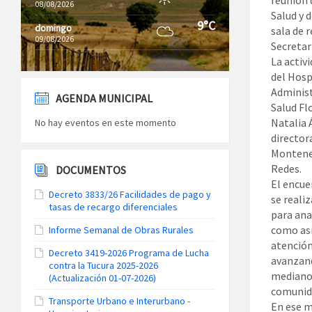
08/08/2026
Salud y 
9°C
domingo
sala de 
09/08/2026
Secretar
La activ
del Hosp
Administ
AGENDA MUNICIPAL
Salud Fl
Natalia 
No hay eventos en este momento
director
Monteneg
Redes.
DOCUMENTOS
El encue
Decreto 3833/26 Facilidades de pago y
se reali
tasas de recargo diferenciales
para anal
como así
Informe Semanal de Obras Rurales
atención
Decreto 3419-2026 Programa de Lucha
avanzand
contra la Tucura 2025-2026
mediano 
(Actualización 01-07-2026)
comunid
Transporte Urbano e Interurbano -
En ese m