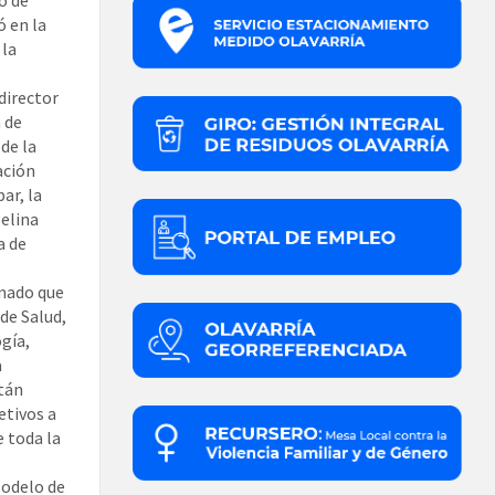
ó en la
 la
director
 de
de la
ación
ar, la
gelina
a de
inado que
de Salud,
ogía,
a
stán
etivos a
 toda la
Modelo de