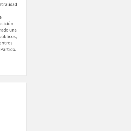
ntralidad
e
osición
trado una
públicos,
Centros
 Partido.