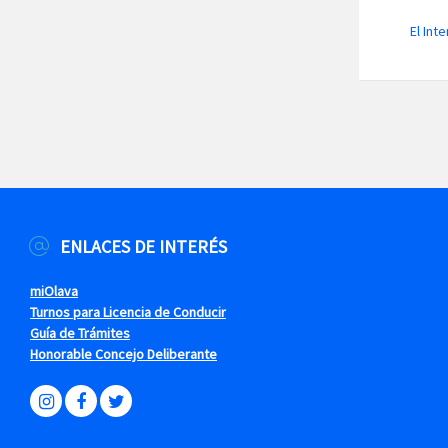
El Int
ENLACES DE INTERÉS
miOlava
Turnos para Licencia de Conducir
Guía de Trámites
Honorable Concejo Deliberante