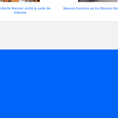
endente Wesner visitó la sede de
Nuevos horarios en los Museos Mu
Animate