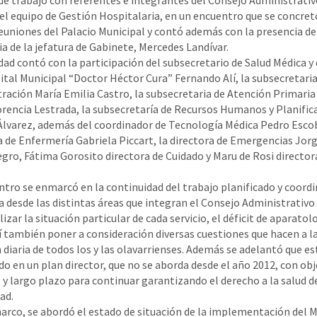
del equipo de Gestión Hospitalaria, en un encuentro que se concret
reuniones del Palacio Municipal y contó además con la presencia de
ia de la jefatura de Gabinete, Mercedes Landívar.
idad contó con la participación del subsecretario de Salud Médica y 
ital Municipal “Doctor Héctor Cura” Fernando Alí, la subsecretaria
ración María Emilia Castro, la subsecretaria de Atención Primaria 
orencia Lestrada, la subsecretaría de Recursos Humanos y Planific
Álvarez, además del coordinador de Tecnología Médica Pedro Escob
a de Enfermería Gabriela Piccart, la directora de Emergencias Jor
ro, Fátima Gorosito directora de Cuidado y Maru de Rosi director
ntro se enmarcó en la continuidad del trabajo planificado y coord
za desde las distintas áreas que integran el Consejo Administrativo 
izar la situación particular de cada servicio, el déficit de aparatol
 también poner a consideración diversas cuestiones que hacen a l
 diaria de todos los y las olavarrienses. Además se adelantó que e
o en un plan director, que no se aborda desde el año 2012, con obj
y largo plazo para continuar garantizando el derecho a la salud de
ad.
arco, se abordó el estado de situación de la implementación del 