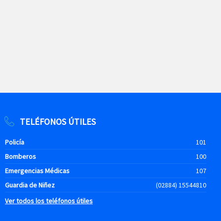
TELÉFONOS ÚTILES
Policía
101
Bomberos
100
Emergencias Médicas
107
Guardia de Niñez
(02884) 15544810
Ver todos los teléfonos útiles