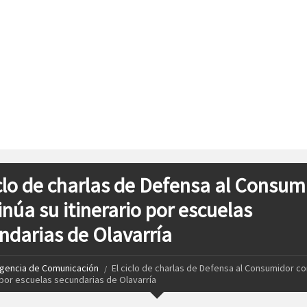
iclo de charlas de Defensa al Consum
inúa su itinerario por escuelas
ndarias de Olavarría
gencia de Comunicación
El ciclo de charlas de Defensa al Consumidor co
o por escuelas secundarias de Olavarría