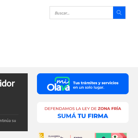
idor
ntinúa su