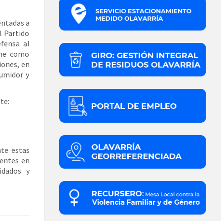
entadas a
l Partido
efensa al
ene como
iones, en
sumidor y
te:
nte estas
centes en
idados y