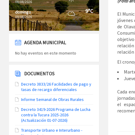
(Foto ar
08/08/2026
9°C
domingo
El Munic
09/08/2026
jóvenes 
de Olava
Consumi
objetivo
AGENDA MUNICIPAL
relación
relación
No hay eventos en este momento
El crono
Marte
DOCUMENTOS
Jueve
Decreto 3833/26 Facilidades de pago y
tasas de recargo diferenciales
Cada enc
jornadas
Informe Semanal de Obras Rurales
el espa
Decreto 3419-2026 Programa de Lucha
recomend
contra la Tucura 2025-2026
(Actualización 01-07-2026)
Transporte Urbano e Interurbano -