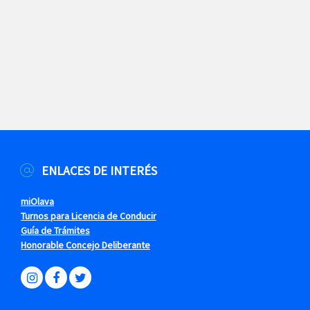
ENLACES DE INTERÉS
miOlava
Turnos para Licencia de Conducir
Guía de Trámites
Honorable Concejo Deliberante