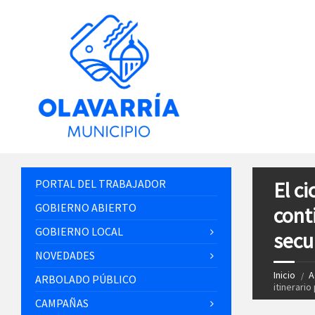
PORTAL DEL TRABAJADOR
El c
GOBIERNO ABIERTO
cont
GOBIERNO LOCAL
secu
NOVEDADES
Inicio
A
ARBOLADO PÚBLICO
itinerari
CAMPAÑAS